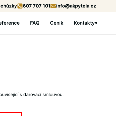
 schůzky
607 707 101
info@akpytela.cz
eference
FAQ
Ceník
Kontakty▾
ouvisející s darovací smlouvou.