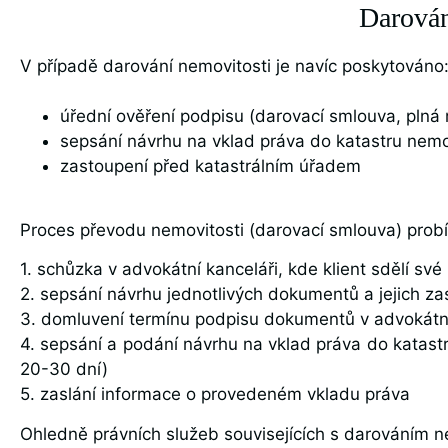
Darován
V případě darování nemovitosti je navíc poskytováno
úřední ověření podpisu (darovací smlouva, plná
sepsání návrhu na vklad práva do katastru nemo
zastoupení před katastrálním úřadem
Proces převodu nemovitosti (darovací smlouva) pro
1. schůzka v advokátní kanceláři, kde klient sdělí sv
2. sepsání návrhu jednotlivých dokumentů a jejich za
3. domluvení termínu podpisu dokumentů v advokátní
4. sepsání a podání návrhu na vklad práva do katastr
20-30 dní)
5. zaslání informace o provedeném vkladu práva
Ohledně právních služeb souvisejících s darováním n