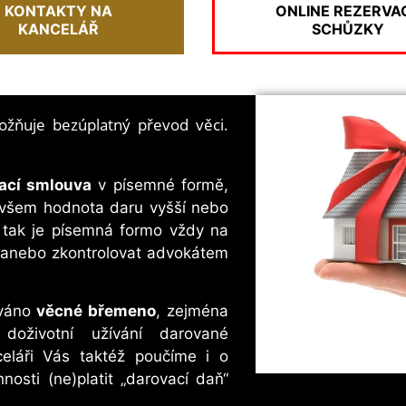
KONTAKTY NA
ONLINE REZERVA
KANCELÁŘ
SCHŮZKY
ožňuje bezúplatný převod věci.
ací smlouva
v písemné formě,
ovšem hodnota daru vyšší nebo
 tak je písemná formo vždy na
 anebo zkontrolovat advokátem
ováno
věcné břemeno
, zejména
doživotní užívání darované
eláři Vás taktéž poučíme i o
osti (ne)platit „darovací daň“