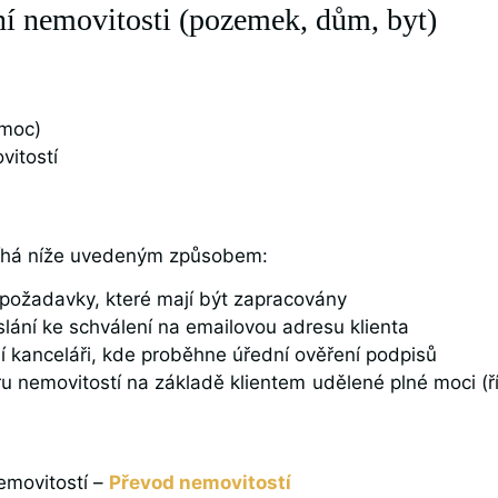
í nemovitosti (pozemek, dům, byt)
:
 moc)
vitostí
bíhá níže uvedeným způsobem:
é požadavky, které mají být zapracovány
slání ke schválení na emailovou adresu klienta
 kanceláři, kde proběhne úřední ověření podpisů
u nemovitostí na základě klientem udělené plné moci (ř
emovitostí –
Převod nemovitostí