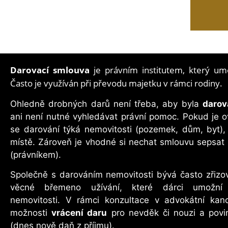
Darovací smlouva
je právním institutem, který um
Často je využíván při převodu majetku v rámci rodiny.
Ohledně drobných darů není třeba, aby byla
darov
ani není nutné vyhledávat právní pomoc. Pokud je 
se darování týká nemovitosti (pozemek, dům, byt),
místě. Zároveň je vhodné si nechat smlouvu sepsat
(právníkem).
Společně s darováním nemovitosti bývá často zřiz
věcné břemeno užívání, které dárci umožní 
nemovitosti.
V rámci konzultace v advokátní kanc
možnosti
vrácení daru
pro nevděk či nouzi a povinn
(dnes nově daň z příjmu).