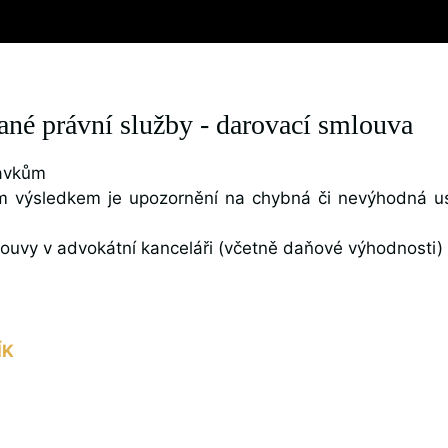
né právní služby - darovací smlouva
davkům
ejím výsledkem je upozornění na chybná či nevýhodná 
louvy v advokátní kanceláři (včetně daňové výhodnosti)
ÍK