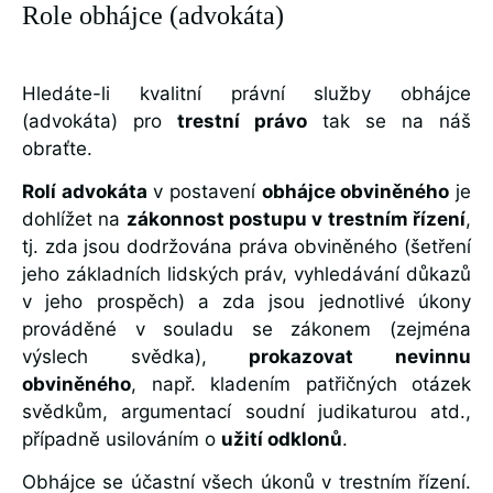
Role obhájce (advokáta)
Hledáte-li kvalitní právní služby obhájce
(advokáta) pro
trestní právo
tak se na náš
obraťte.
Rolí advokáta
v postavení
obhájce obviněného
je
dohlížet na
zákonnost postupu v trestním řízení
,
tj. zda jsou dodržována práva obviněného (šetření
jeho základních lidských práv, vyhledávání důkazů
v jeho prospěch) a zda jsou jednotlivé úkony
prováděné v souladu se zákonem (zejména
výslech svědka),
prokazovat nevinnu
obviněného
, např. kladením patřičných otázek
svědkům, argumentací soudní judikaturou atd.,
případně usilováním o
užití odklonů
.
Obhájce se účastní všech úkonů v trestním řízení.