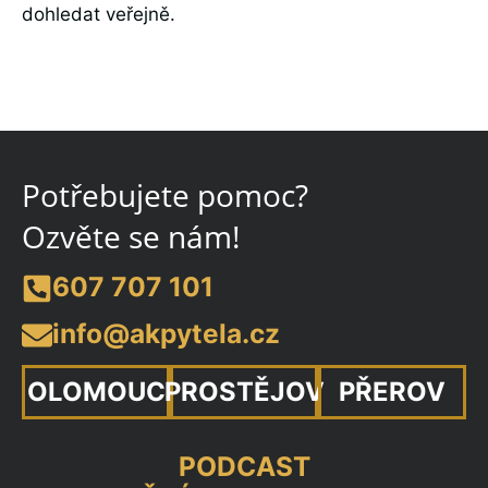
dohledat veřejně.
Potřebujete pomoc?
Ozvěte se nám!
607 707 101
info@akpytela.cz
OLOMOUC
PROSTĚJOV
PŘEROV
PODCAST