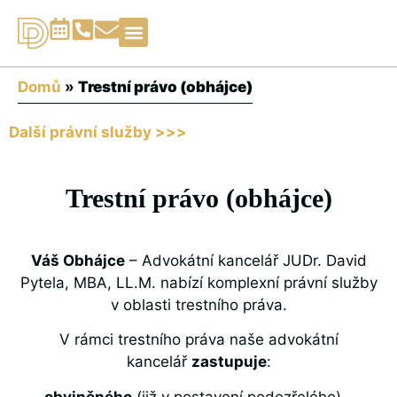
Právní služby▾
Domů
»
Trestní právo (obhájce)
Další právní služby >>>
Trestní právo (obhájce)
Váš Obhájce
– Advokátní kancelář JUDr. David
Pytela, MBA, LL.M. nabízí komplexní právní služby
v oblasti trestního práva.
V rámci trestního práva naše advokátní
kancelář
zastupuje
:
obviněného
(již v postavení podezřelého) –