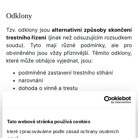
Odklony
Tzv. odklony jsou
alternativní způsoby skončení
trestního řízení
(jinak než odsuzujícím rozsudkem
soudu). Tyto mají různé podmínky, ale pro
obviněného jsou vždy příznivější. Těmito odklony,
které může obhájce vyjednat, jsou:
podmíněné zastavení trestního stíhání
narovnání
dohoda o vinně a trestu
Poskytované právní služby - Váš obhájce
Tato webová stránka používá cookies
které zpracováváme podle zásad ochrany osobních
V oblasti
trestní právo
jako obhájce poskytujeme