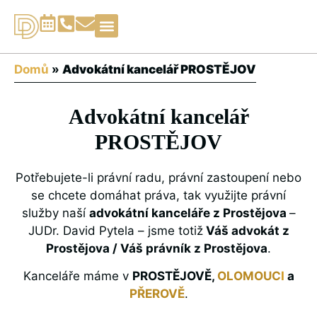
Právní služby▾
Domů
»
Advokátní kancelář PROSTĚJOV
Advokátní kancelář
PROSTĚJOV
Potřebujete-li právní radu, právní zastoupení nebo
se chcete domáhat práva, tak využijte právní
služby naší
advokátní kanceláře z Prostějova
–
JUDr. David Pytela – j
sme totiž
Váš advokát z
Prostějova / Váš právník z
Prostějova
.
Kanceláře máme v
PROSTĚJOVĚ,
OLOMOUC
I
a
PŘEROVĚ
.