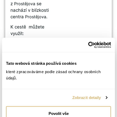
z
Prostějova
se
nachází v blízkosti
centra
Prostějova
.
K cestě můžete
využít:
AUTO –
bezplatné parkování
přímo na ulici
Sportovní (viz foto
Tato webová stránka používá cookies
níže)
které zpracováváme podle zásad ochrany osobních
údajů.
MHD
–
autobusová
zastávka Sportovní
(cca 50 metrů)
Zobrazit detaily
Povolit vše
Kde zaparkovat