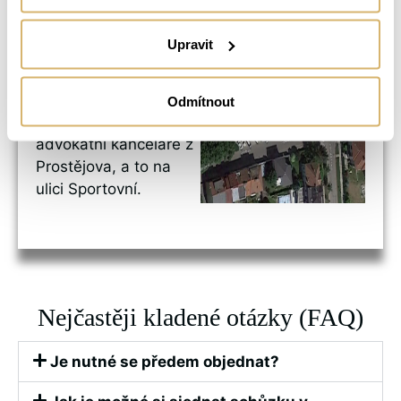
autem?
Upravit
Při cestě autem
můžete
využít
bezplatné
parkování
přímo
Odmítnout
před budovou naší
advokátní kanceláře z
Prostějova, a to na
ulici Sportovní.
Nejčastěji kladené otázky (FAQ)
Je nutné se předem objednat?