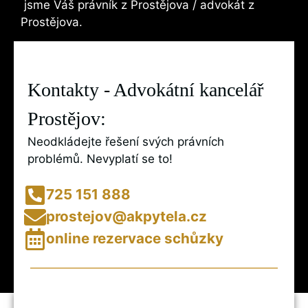
jsme Váš právník z Prostějova / advokát z
Prostějova.
Kontakty - Advokátní kancelář
Prostějov:​
Neodkládejte řešení svých právních
problémů. Nevyplatí se to!
725 151 888
prostejov@akpytela.cz
online rezervace schůzky