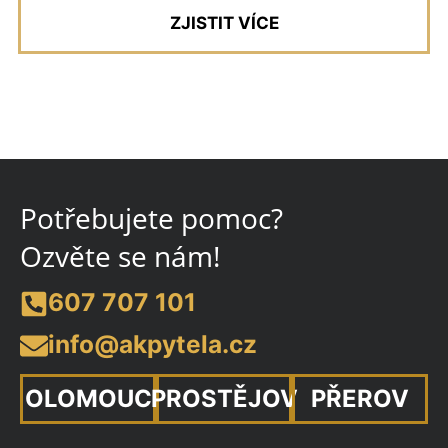
ZJISTIT VÍCE
Potřebujete pomoc?
Ozvěte se nám!
607 707 101
info@akpytela.cz
OLOMOUC
PROSTĚJOV
PŘEROV