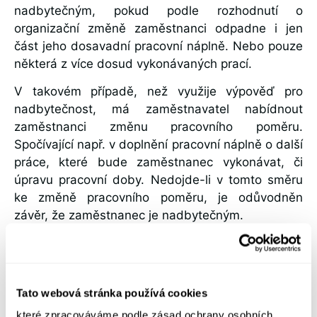
nadbytečným, pokud podle rozhodnutí o
organizační změně zaměstnanci odpadne i jen
část jeho dosavadní pracovní náplně. Nebo pouze
některá z více dosud vykonávaných prací.
V takovém případě, než využije výpověď pro
nadbytečnost, má zaměstnavatel nabídnout
zaměstnanci změnu pracovního poměru.
Spočívající např. v doplnění pracovní náplně o další
práce, které bude zaměstnanec vykonávat, či
úpravu pracovní doby. Nedojde-li v tomto směru
ke změně pracovního poměru, je odůvodněn
závěr, že zaměstnanec je nadbytečným.
Třetí podmínkou je příčinná souvislost mezi
rozhodnutím o organizační změně a nadbytečností
zaměstnance. O příčinnou souvislost mezi
Tato webová stránka používá cookies
rozhodnutím o organizační změně a nadbytečností
zaměstnance jde tehdy, nastala-li nadbytečnost
které zpracováváme podle zásad ochrany osobních