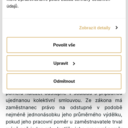
určitého zaměstnance následkem provedení
údajů.
(uskutečnění) rozhodnutí zaměstnavatele o
organizační změně, tzn. bylo-li rozhodnutí o
organizačních změnách (jeho realizace u
Zobrazit detaily
zaměstnavatele) bezprostřední (a skutečnou)
příčinou nadbytečnosti zaměstnance.
Povolit vše
Odstupné a výpověď pro
Upravit
nadbytečnost
Odmítnout
Zaměstnanci pak bude při skončení pracovního
poměru náležet odstupné v souladu s případnou
ujednanou kolektivní smlouvou. Ze zákona má
zaměstnanec právo na odstupné v podobě
nejméně jednonásobku jeho průměrného výdělku,
pokud jeho pracovní poměr u zaměstnavatele trval