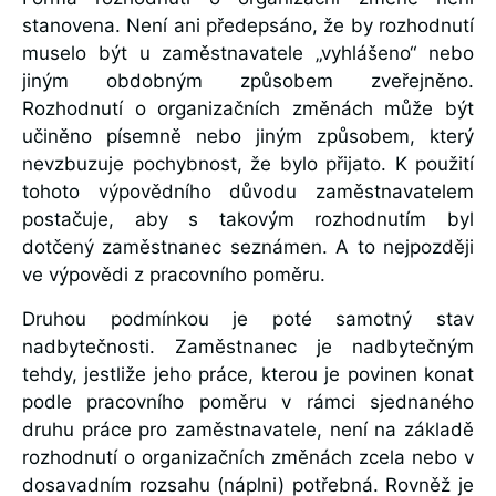
stanovena. Není ani předepsáno, že by rozhodnutí
muselo být u zaměstnavatele „vyhlášeno“ nebo
jiným obdobným způsobem zveřejněno.
Rozhodnutí o organizačních změnách může být
učiněno písemně nebo jiným způsobem, který
nevzbuzuje pochybnost, že bylo přijato. K použití
tohoto výpovědního důvodu zaměstnavatelem
postačuje, aby s takovým rozhodnutím byl
dotčený zaměstnanec seznámen. A to nejpozději
ve výpovědi z pracovního poměru.
Druhou podmínkou je poté samotný stav
nadbytečnosti. Zaměstnanec je nadbytečným
tehdy, jestliže jeho práce, kterou je povinen konat
podle pracovního poměru v rámci sjednaného
druhu práce pro zaměstnavatele, není na základě
rozhodnutí o organizačních změnách zcela nebo v
dosavadním rozsahu (náplni) potřebná. Rovněž je