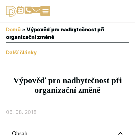
Právní služby▾
Domů
»
Výpověď pro nadbytečnost při
organizační změně
Další články
Výpověď pro nadbytečnost při
organizační změně
06. 08. 2018
Obsah