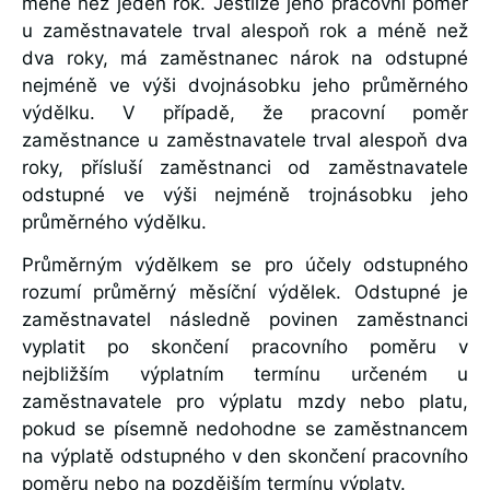
méně než jeden rok. Jestliže jeho pracovní poměr
u zaměstnavatele trval alespoň rok a méně než
dva roky, má zaměstnanec nárok na odstupné
nejméně ve výši dvojnásobku jeho průměrného
výdělku. V případě, že pracovní poměr
zaměstnance u zaměstnavatele trval alespoň dva
roky, přísluší zaměstnanci od zaměstnavatele
odstupné ve výši nejméně trojnásobku jeho
průměrného výdělku.
Průměrným výdělkem se pro účely odstupného
rozumí průměrný měsíční výdělek. Odstupné je
zaměstnavatel následně povinen zaměstnanci
vyplatit po skončení pracovního poměru v
nejbližším výplatním termínu určeném u
zaměstnavatele pro výplatu mzdy nebo platu,
pokud se písemně nedohodne se zaměstnancem
na výplatě odstupného v den skončení pracovního
poměru nebo na pozdějším termínu výplaty.